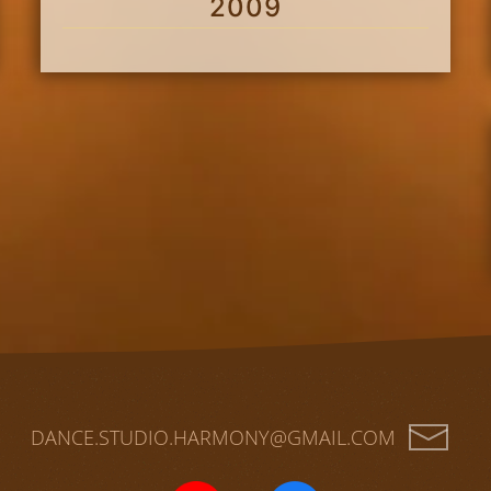
2009
DANCE.STUDIO.HARMONY@GMAIL.COM