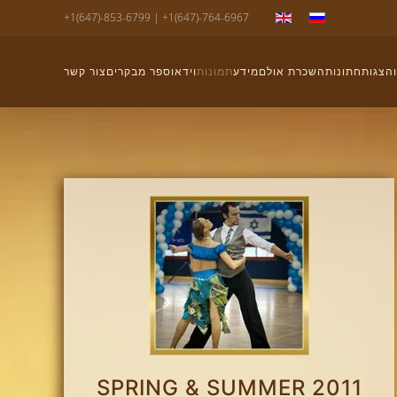
+1(647)-853-6799 | +1(647)-764-6967
הצגות
חתונות
השכרת אולם
מידע
תמונות
וידאו
ספר מבקרים
צור קשר
SPRING & SUMMER 2011