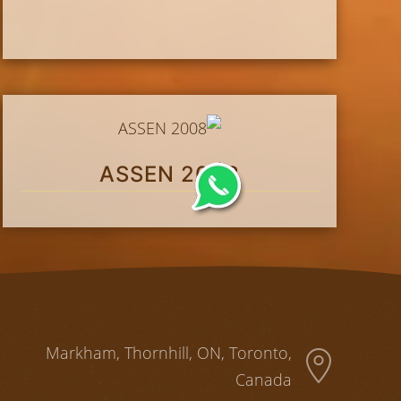
ASSEN 2008
Markham, Thornhill, ON, Toronto,
Canada